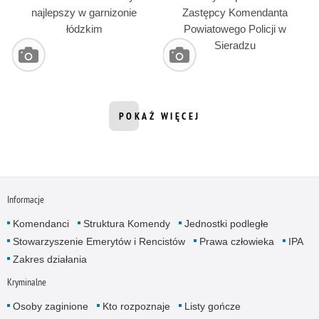
najlepszy w garnizonie
Zastępcy Komendanta
łódzkim
Powiatowego Policji w
Sieradzu
POKAŻ WIĘCEJ
INFORMACJI Z DZIAŁU GALERIA ZD
Informacje
Komendanci
Struktura Komendy
Jednostki podległe
Stowarzyszenie Emerytów i Rencistów
Prawa człowieka
IPA
Zakres działania
Kryminalne
Osoby zaginione
Kto rozpoznaje
Listy gończe