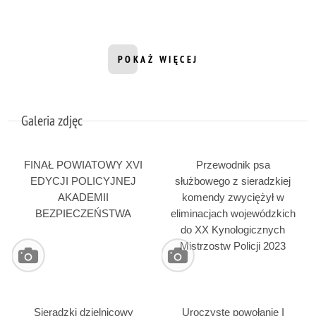
POKAŻ WIĘCEJ
INFORMACJI Z DZIAŁU FILMY
Galeria zdjęc
FINAŁ POWIATOWY XVI
Przewodnik psa
EDYCJI POLICYJNEJ
służbowego z sieradzkiej
AKADEMII
komendy zwyciężył w
BEZPIECZEŃSTWA
eliminacjach wojewódzkich
do XX Kynologicznych
Mistrzostw Policji 2023
Sieradzki dzielnicowy
Uroczyste powołanie I